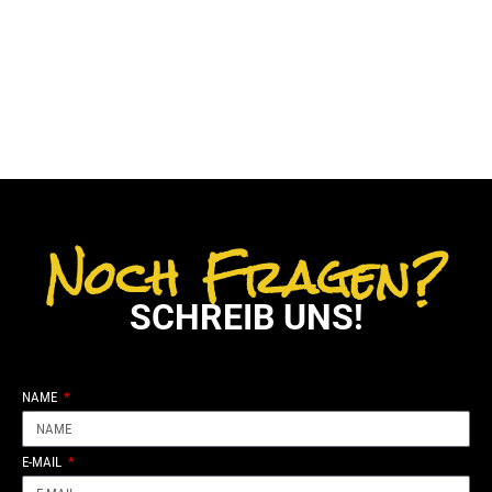
Noch Fragen?
SCHREIB UNS!
NAME
E-MAIL