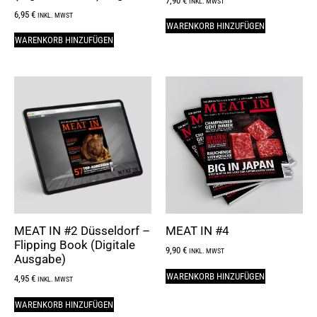
7,90
€
INKL. MWST
6,95
€
INKL. MWST
WARENKORB HINZUFÜGEN
WARENKORB HINZUFÜGEN
MEAT IN #2 Düsseldorf –
MEAT IN #4
Flipping Book (Digitale
9,90
€
INKL. MWST
Ausgabe)
WARENKORB HINZUFÜGEN
4,95
€
INKL. MWST
WARENKORB HINZUFÜGEN