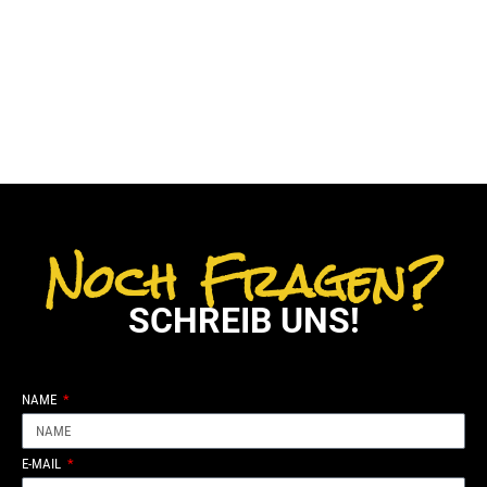
Noch Fragen?
SCHREIB UNS!
NAME
E-MAIL