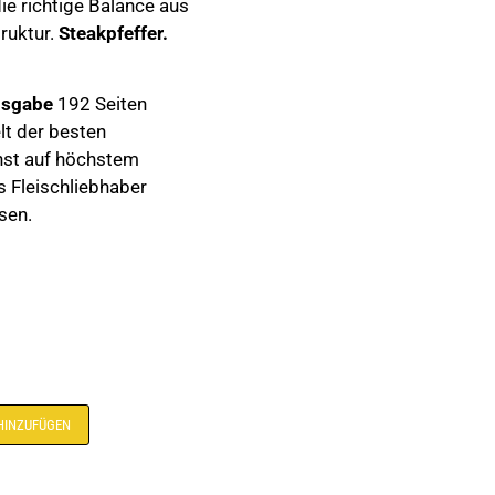
ie richtige Balance aus
ruktur.
Steakpfeffer.
usgabe
192 Seiten
elt der besten
unst auf höchstem
s Fleischliebhaber
sen.
Alternative:
HINZUFÜGEN