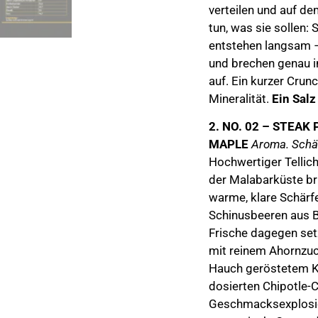
verteilen und auf d
tun, was sie sollen: 
entstehen langsam –
und brechen genau 
auf. Ein kurzer Crunc
Mineralität.
Ein Salz
2. NO. 02 – STEAK
MAPLE
Aroma. Schä
Hochwertiger Tellic
der Malabarküste bri
warme, klare Schärf
Schinusbeeren aus Br
Frische dagegen set
mit reinem Ahornzu
Hauch geröstetem K
dosierten Chipotle-C
Geschmacksexplosio