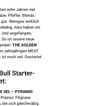
zten zehn Jahren viel
alze. Pfeffer. Blends
s gut. Weniges wirklich
beliebig. Also haben wir
. Und angefangen,
. So ist unsere neue
tanden:
THE GOLDEN
um zehnjährigen MEAT
ist noch viel. Gestartet
ull Starter-
et:
 DE SEL – PYRAMID
 Präzise.
Filigrane
n, die sich gleichmäßig