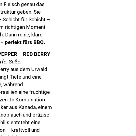
em Fleisch genau das
Struktur geben. Sie
 Schicht für Schicht –
im richtigen Moment
h. Dann reine, klare
 – perfekt fürs BBQ.
 PEPPER – RED BERRY
rfe. Süße.
herry aus dem Urwald
ngt Tiefe und eine
e, während
asilien eine fruchtige
zen. In Kombination
cker aus Kanada, einem
noblauch und präzise
hilis entsteht eine
n – kraftvoll und