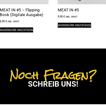
MEAT IN #5 – Flipping
MEAT IN #5
Book (Digitale Ausgabe)
9,90
€
INKL. MWST
6,95
€
INKL. MWST
WARENKORB HINZUFÜGEN
WARENKORB HINZUFÜGEN
Noch Fragen?
SCHREIB UNS!