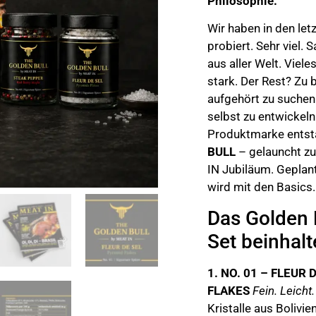
Philosophie.
Wir haben in den let
probiert. Sehr viel. S
aus aller Welt. Viele
stark. Der Rest? Zu 
aufgehört zu suchen
selbst zu entwickeln
Produktmarke ents
BULL
– gelauncht z
IN Jubiläum. Geplant 
wird mit den Basics.
Das Golden B
Set beinhalt
1. NO. 01 – FLEUR
FLAKES
Fein. Leicht.
Kristalle aus Bolivie