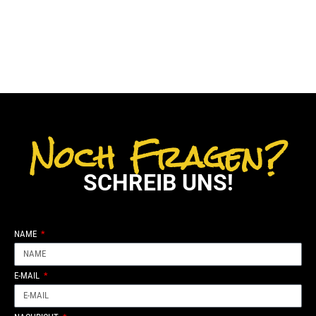
Noch Fragen?
SCHREIB UNS!
NAME
E-MAIL