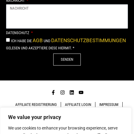
NACHRICHT
DATENSCHUTZ
AGB
DATENSCHUTZBESTIMMUNGEN
ICH HABE DIE
UND
GELESEN UND AKZEPTIERE DIESE HIERMIT. *
SENDEN
Alternative:
AFFILIATE REGISTRIERUNG
AFFILIATE LOGIN
IMPRESSUM
We value your privacy
DATENSCHUTZ
AGB
We use cookies to enhance your browsing experience, serve
COPYRIGHT 2026. MADE WITH
BY
NEUE FORMEN AD