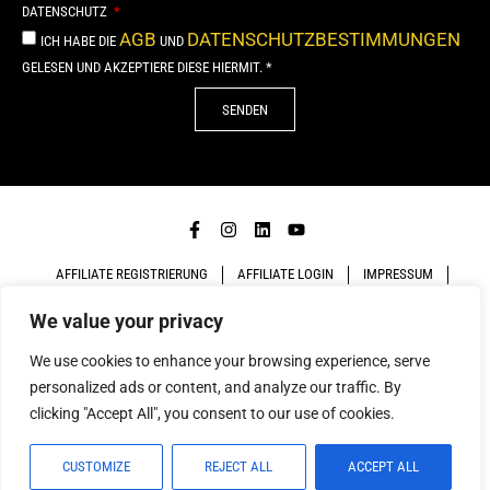
DATENSCHUTZ
AGB
DATENSCHUTZBESTIMMUNGEN
ICH HABE DIE
UND
GELESEN UND AKZEPTIERE DIESE HIERMIT. *
SENDEN
Alternative:
AFFILIATE REGISTRIERUNG
AFFILIATE LOGIN
IMPRESSUM
We value your privacy
DATENSCHUTZ
AGB
We use cookies to enhance your browsing experience, serve
COPYRIGHT 2026. MADE WITH
BY
NEUE FORMEN AD
personalized ads or content, and analyze our traffic. By
GROUP GMBH
clicking "Accept All", you consent to our use of cookies.
CUSTOMIZE
REJECT ALL
ACCEPT ALL