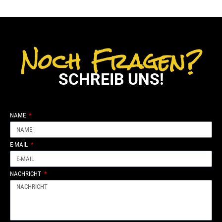
Noch Fragen?
SCHREIB UNS!
NAME
E-MAIL
NACHRICHT