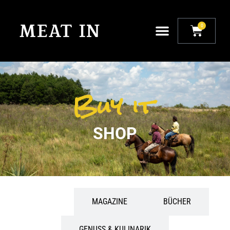
0
Buy it
SHOP
ALLE
MAGAZINE
BÜCHER
GENUSS & KULINARIK