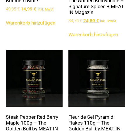
Butchers Bible
The Golden Bull Bundle –
Signature Spices + MEAT
49,95
€
14,99
€
inkl. MwSt
IN Magazin
34,70
€
24,80
€
inkl. MwSt
Warenkorb hinzufügen
Warenkorb hinzufügen
Steak Pepper Red Berry
Fleur de Sel Pyramid
Maple 100g – The
Flakes 110g – The
Golden Bull by MEAT IN
Golden Bull by MEAT IN