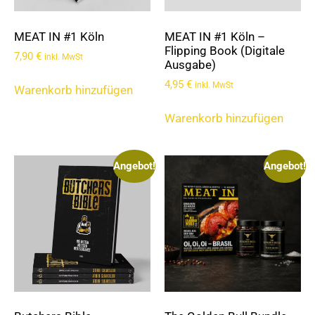
MEAT IN #1 Köln
MEAT IN #1 Köln –
Flipping Book (Digitale
7,90
€
inkl. MwSt
Ausgabe)
4,95
€
inkl. MwSt
Warenkorb hinzufügen
Warenkorb hinzufügen
Angebot!
Angebot!