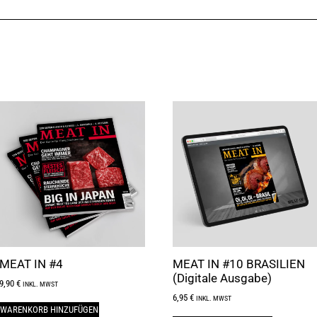
MEAT IN #4
MEAT IN #10 BRASILIEN
(Digitale Ausgabe)
9,90
€
INKL. MWST
6,95
€
INKL. MWST
WARENKORB HINZUFÜGEN