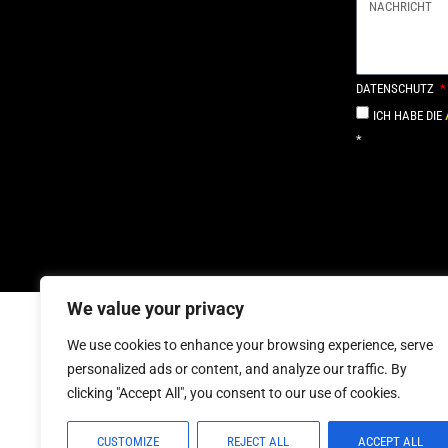
DATENSCHUTZ
ICH HABE DIE
*
Alternative:
We value your privacy
We use cookies to enhance your browsing experience, serve
personalized ads or content, and analyze our traffic. By
AFFI
clicking "Accept All", you consent to our use of cookies.
COP
CUSTOMIZE
REJECT ALL
ACCEPT ALL