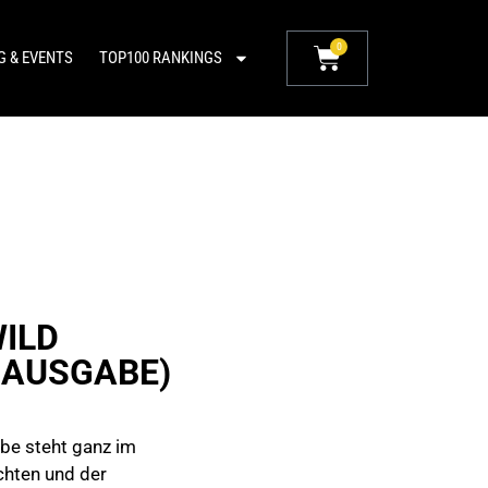
0
G & EVENTS
TOP100 RANKINGS
WILD
E AUSGABE)
abe steht ganz im
chten und der