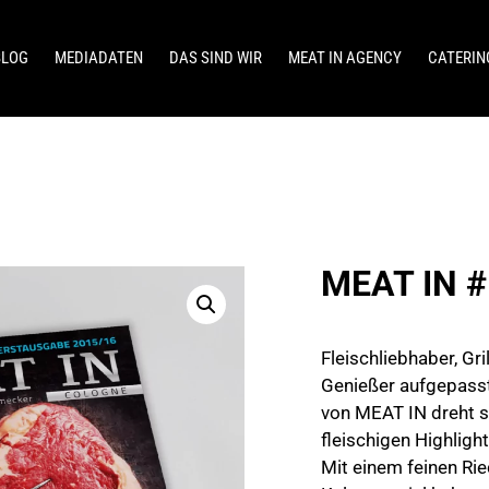
BLOG
MEDIADATEN
DAS SIND WIR
MEAT IN AGENCY
CATERIN
MEAT IN 
Fleischliebhaber, Gr
Genießer aufgepasst
von MEAT IN dreht s
fleischigen Highligh
Mit einem feinen Ri