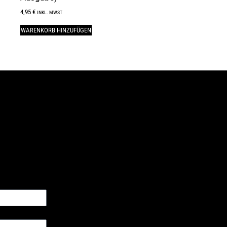
4,95
€
INKL. MWST
WARENKORB HINZUFÜGEN