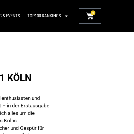
0
G & EVENTS
TOP100 RANKINGS
#1 KÖLN
illenthusiasten und
 – in der Erstausgabe
ich alles um die
ts Kölns.
echer und Gespür für