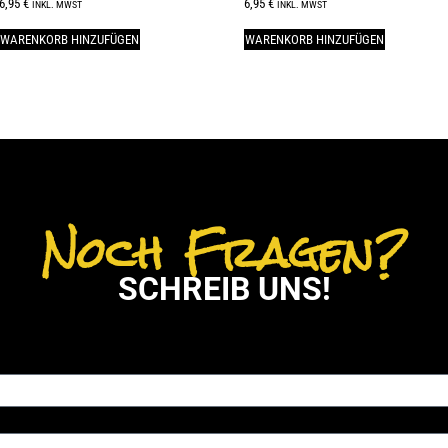
6,95
€
6,95
€
INKL. MWST
INKL. MWST
WARENKORB HINZUFÜGEN
WARENKORB HINZUFÜGEN
Noch Fragen?
SCHREIB UNS!