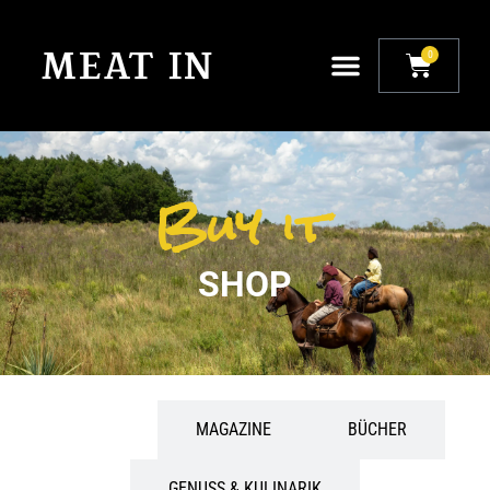
0
Buy it
SHOP
ALLE
MAGAZINE
BÜCHER
GENUSS & KULINARIK