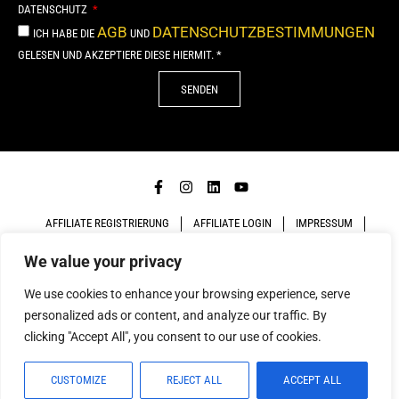
DATENSCHUTZ
AGB
DATENSCHUTZBESTIMMUNGEN
ICH HABE DIE
UND
GELESEN UND AKZEPTIERE DIESE HIERMIT. *
SENDEN
Alternative:
AFFILIATE REGISTRIERUNG
AFFILIATE LOGIN
IMPRESSUM
We value your privacy
DATENSCHUTZ
AGB
We use cookies to enhance your browsing experience, serve
COPYRIGHT 2026. MADE WITH
BY
NEUE FORMEN AD
personalized ads or content, and analyze our traffic. By
GROUP GMBH
clicking "Accept All", you consent to our use of cookies.
CUSTOMIZE
REJECT ALL
ACCEPT ALL