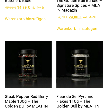
Butchers Bible
The Golden Bull Bundle –
Signature Spices + MEAT
49,95
€
14,99
€
inkl. MwSt
IN Magazin
34,70
€
24,80
€
inkl. MwSt
Warenkorb hinzufügen
Warenkorb hinzufügen
Steak Pepper Red Berry
Fleur de Sel Pyramid
Maple 100g – The
Flakes 110g – The
Golden Bull by MEAT IN
Golden Bull by MEAT IN