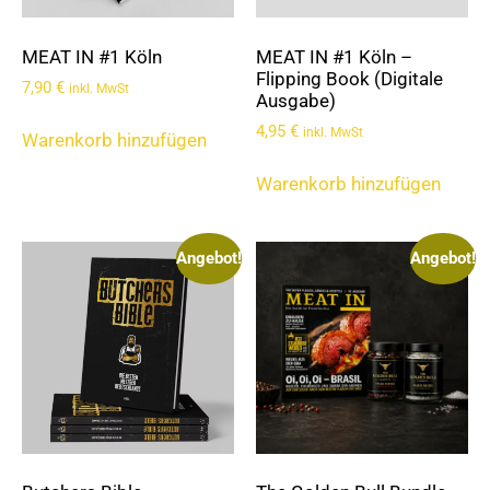
MEAT IN #1 Köln
MEAT IN #1 Köln –
Flipping Book (Digitale
7,90
€
inkl. MwSt
Ausgabe)
4,95
€
inkl. MwSt
Warenkorb hinzufügen
Warenkorb hinzufügen
Angebot!
Angebot!