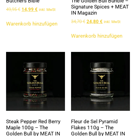
Butchers Bible
The Golden Bull Bundle –
Signature Spices + MEAT
49,95
€
14,99
€
inkl. MwSt
IN Magazin
34,70
€
24,80
€
inkl. MwSt
Warenkorb hinzufügen
Warenkorb hinzufügen
Steak Pepper Red Berry
Fleur de Sel Pyramid
Maple 100g – The
Flakes 110g – The
Golden Bull by MEAT IN
Golden Bull by MEAT IN