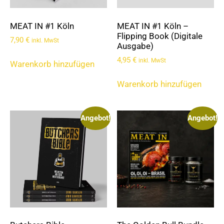
MEAT IN #1 Köln
MEAT IN #1 Köln –
Flipping Book (Digitale
7,90
€
inkl. MwSt
Ausgabe)
4,95
€
inkl. MwSt
Warenkorb hinzufügen
Warenkorb hinzufügen
Angebot!
Angebot!