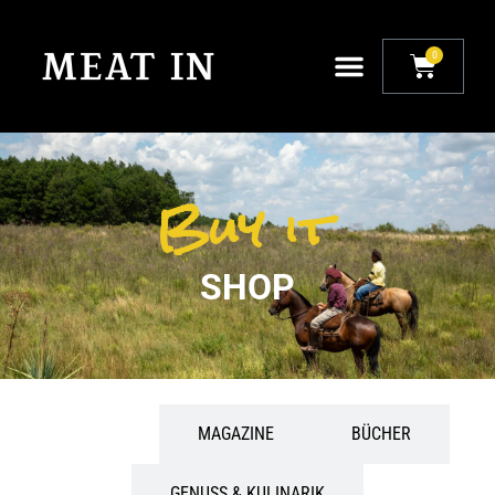
0
Buy it
SHOP
ALLE
MAGAZINE
BÜCHER
GENUSS & KULINARIK