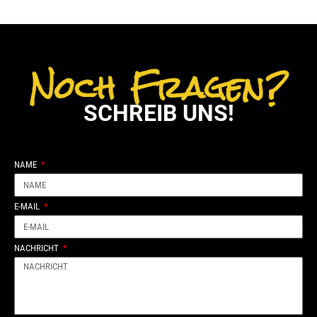
Noch Fragen?
SCHREIB UNS!
NAME
E-MAIL
NACHRICHT