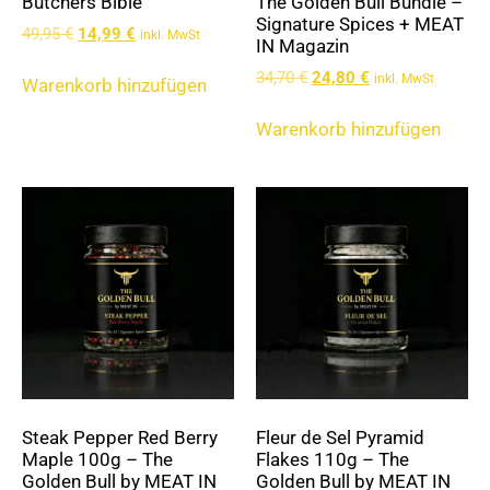
Butchers Bible
The Golden Bull Bundle –
Signature Spices + MEAT
49,95
€
14,99
€
inkl. MwSt
IN Magazin
34,70
€
24,80
€
inkl. MwSt
Warenkorb hinzufügen
Warenkorb hinzufügen
Steak Pepper Red Berry
Fleur de Sel Pyramid
Maple 100g – The
Flakes 110g – The
Golden Bull by MEAT IN
Golden Bull by MEAT IN