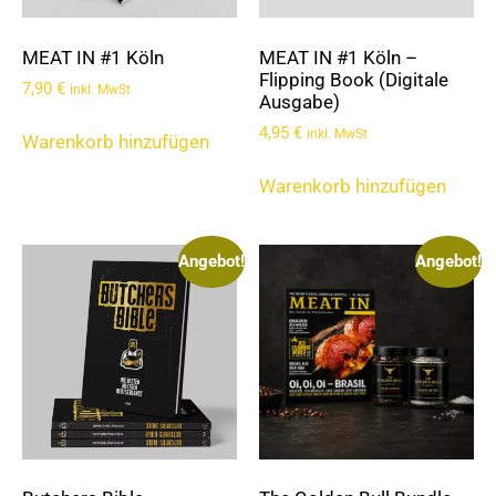
MEAT IN #1 Köln
MEAT IN #1 Köln –
Flipping Book (Digitale
7,90
€
inkl. MwSt
Ausgabe)
4,95
€
inkl. MwSt
Warenkorb hinzufügen
Warenkorb hinzufügen
Angebot!
Angebot!