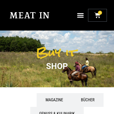
0
Buy it
SHOP
ALLE
MAGAZINE
BÜCHER
GENUSS & KULINARIK