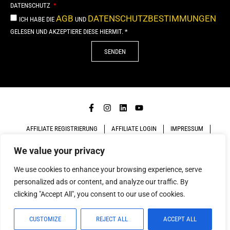
DATENSCHUTZ
AGB
DATENSCHUTZBESTIMMUNGEN
ICH HABE DIE
UND
GELESEN UND AKZEPTIERE DIESE HIERMIT. *
SENDEN
Alternative:
AFFILIATE REGISTRIERUNG
AFFILIATE LOGIN
IMPRESSUM
We value your privacy
DATENSCHUTZ
AGB
We use cookies to enhance your browsing experience, serve
COPYRIGHT 2026. MADE WITH
BY
NEUE FORMEN AD
personalized ads or content, and analyze our traffic. By
GROUP GMBH
clicking "Accept All", you consent to our use of cookies.
CUSTOMIZE
REJECT ALL
ACCEPT ALL