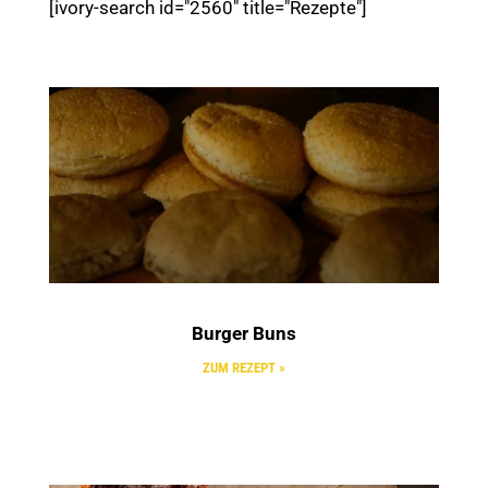
[ivory-search id="2560" title="Rezepte"]
Burger Buns
ZUM REZEPT »