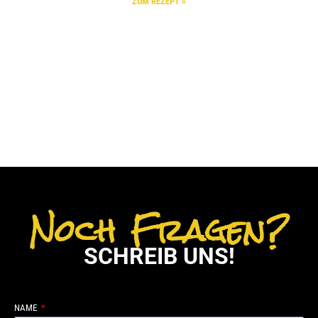
ZUM REZEPT »
Noch Fragen?
SCHREIB UNS!
NAME